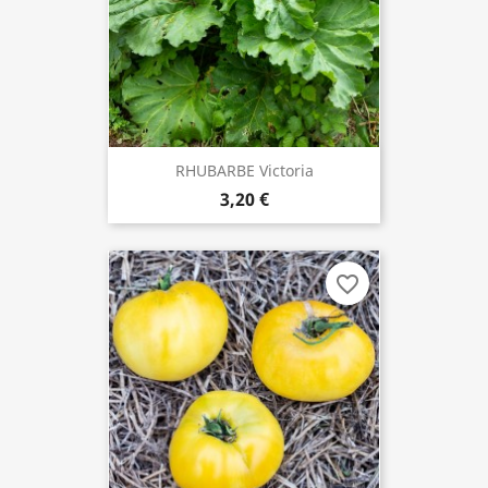
RHUBARBE Victoria
3,20 €
favorite_border