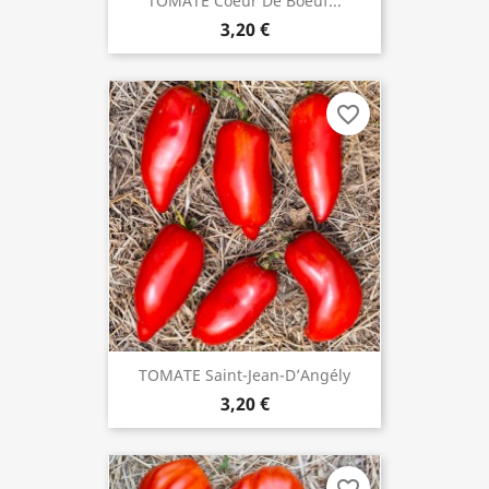
TOMATE Coeur De Boeuf...
3,20 €
favorite_border
TOMATE Saint-Jean-D’Angély
3,20 €