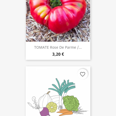
TOMATE Rose De Parme /...
3,20 €
favorite_border