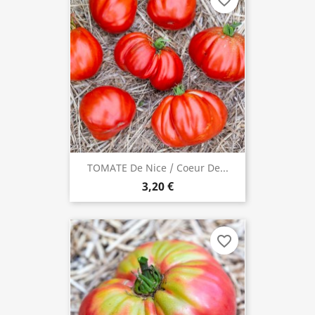
favorite_border
TOMATE De Nice / Coeur De...
3,20 €
favorite_border