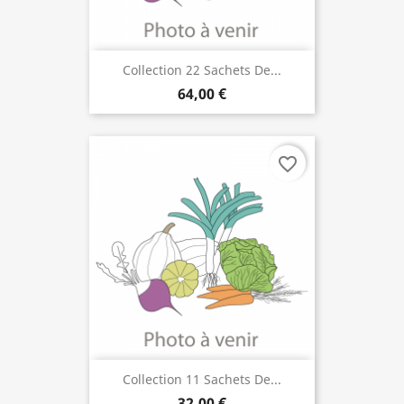
Collection 22 Sachets De...
64,00 €
favorite_border
Collection 11 Sachets De...
32,00 €