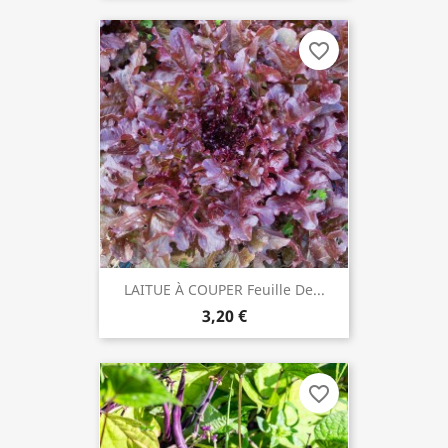
favorite_border
LAITUE À COUPER Feuille De...
3,20 €
favorite_border