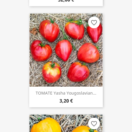
favorite_border
TOMATE Yasha Yougoslavian...
3,20 €
favorite_border