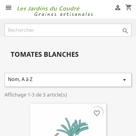
shopping_cart



TOMATES BLANCHES
Nom, A à Z

Affichage 1-3 de 3 article(s)
favorite_border