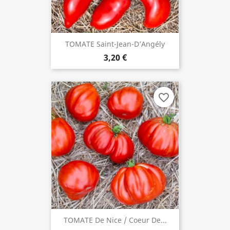
TOMATE Saint-Jean-D’Angély
3,20 €
favorite_border
TOMATE De Nice / Coeur De...