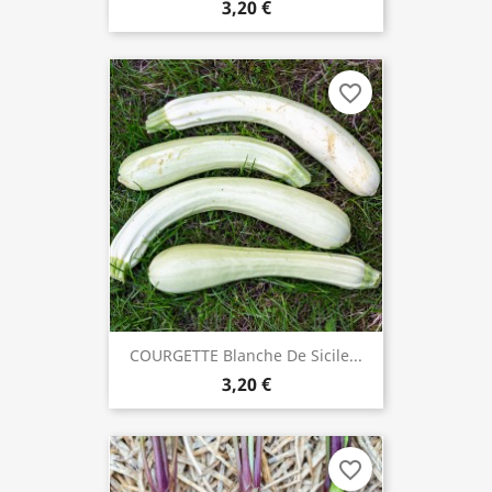
3,20 €
favorite_border
COURGETTE Blanche De Sicile...
3,20 €
favorite_border