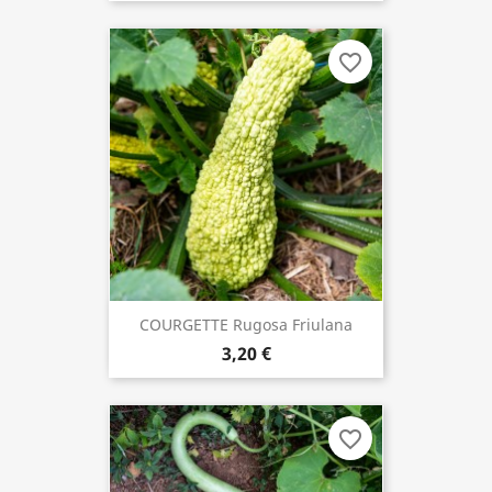
favorite_border
COURGETTE Rugosa Friulana
3,20 €
favorite_border