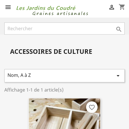
shopping_cart



ACCESSOIRES DE CULTURE
Nom, A à Z

Affichage 1-1 de 1 article(s)
favorite_border