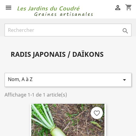
shopping_cart



RADIS JAPONAIS / DAÏKONS
Nom, A à Z

Affichage 1-1 de 1 article(s)
favorite_border