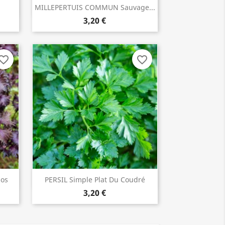
MILLEPERTUIS COMMUN Sauvage...
ACHETER

3,20 €
vorite_border
favorite_border
aos
PERSIL Simple Plat Du Coudré
INDISPONIBLE
3,20 €