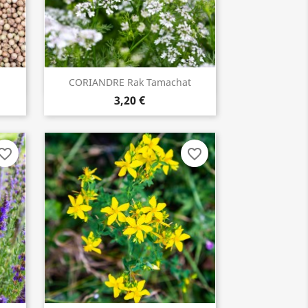
CORIANDRE Rak Tamachat
INDISPONIBLE
3,20 €
vorite_border
favorite_border