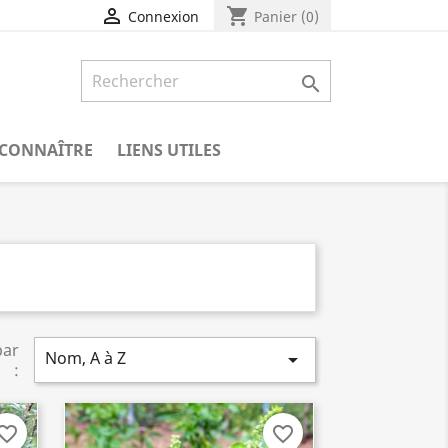
shopping_cart

Panier
(0)
Connexion

CONNAÎTRE
LIENS UTILES
par
Nom, A à Z

:
vorite_border
favorite_border