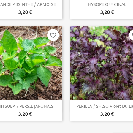
ANDE ABSINTHE / ARMOISE
HYSOPE OFFICINAL
INDISPONIBLE
ACHETER

3,20 €
3,20 €
favorite_border
fa
ITSUBA / PERSIL JAPONAIS
PÉRILLA / SHISO Violet Du L
INDISPONIBLE
INDISPONIBLE
3,20 €
3,20 €