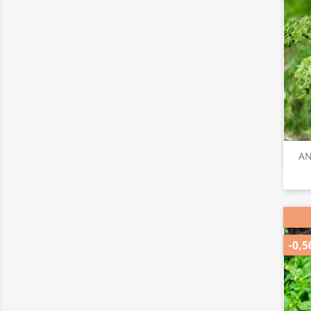
AN
-0,5