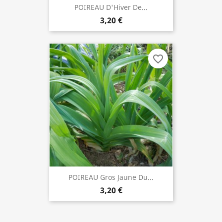
POIREAU D'Hiver De...
3,20 €
favorite_border
POIREAU Gros Jaune Du...
3,20 €