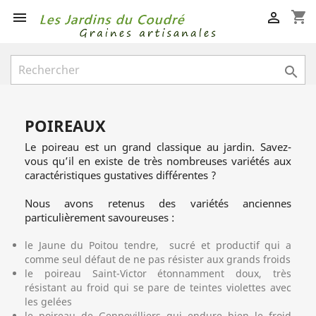
shopping_cart



POIREAUX
Le poireau est un grand classique au jardin. Savez-
vous qu’il en existe de très nombreuses variétés aux
caractéristiques gustatives différentes ?
Nous avons retenus des variétés anciennes
particulièrement savoureuses :
le Jaune du Poitou tendre, sucré et productif qui a
comme seul défaut de ne pas résister aux grands froids
le poireau Saint-Victor étonnamment doux, très
résistant au froid qui se pare de teintes violettes avec
les gelées
le poireau de Gennevilliers qui endure bien le froid