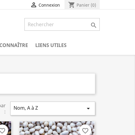
shopping_cart

Panier
(0)
Connexion

CONNAÎTRE
LIENS UTILES
par
Nom, A à Z

:
vorite_border
favorite_border