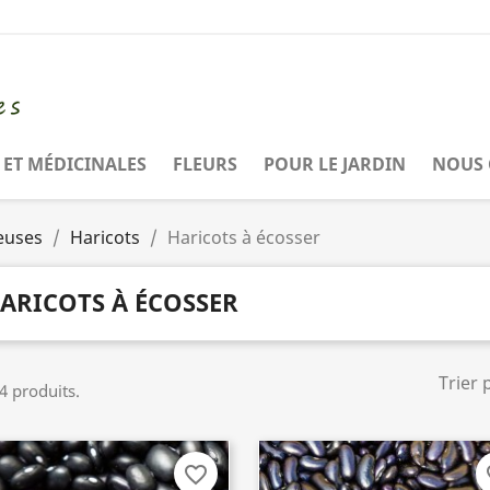
ET MÉDICINALES
FLEURS
POUR LE JARDIN
NOUS 
euses
Haricots
Haricots à écosser
ARICOTS À ÉCOSSER
Trier 
 4 produits.
favorite_border
fa