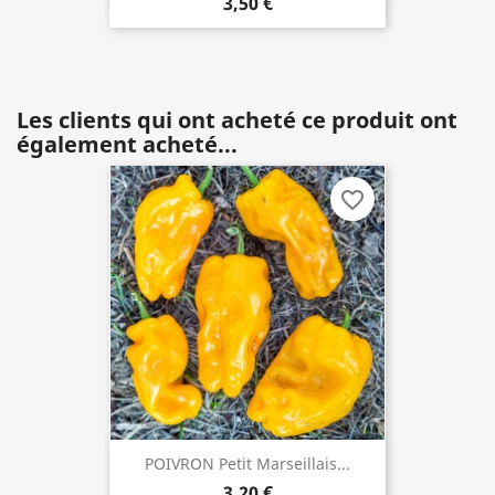
3,50 €
Les clients qui ont acheté ce produit ont
également acheté...
favorite_border
POIVRON Petit Marseillais...
3,20 €