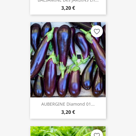
3,20 €
favorite_border
AUBERGINE Diamond 01...
3,20 €
favorite_border