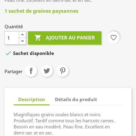
Peau fine. Excellent en demi-sec et en sec.
1 sachet de graines paysannes
Quantité

favorite_border
AJOUTER AU PANIER

Sachet disponible
Partager
Description
Détails du produit
Magnifiques grains ovales blancs et noirs.
Productif. Tardif comme tous les haricots rames.
Besoin en eau modéré. Peau fine. Excellent en
demi-sec et en sec.