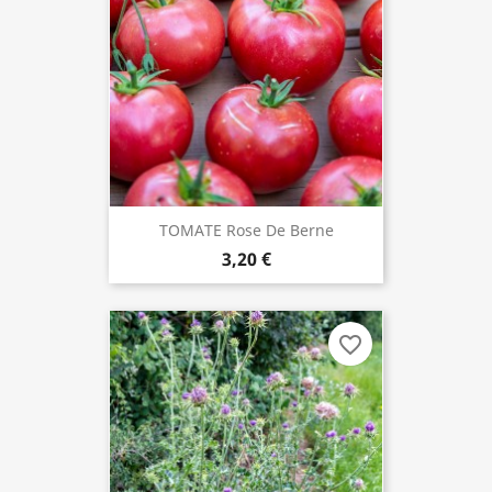
TOMATE Rose De Berne
3,20 €
favorite_border