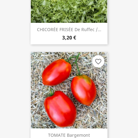
CHICORÉE FRISÉE De Ruffec /...
3,20 €
favorite_border
TOMATE Bargemont