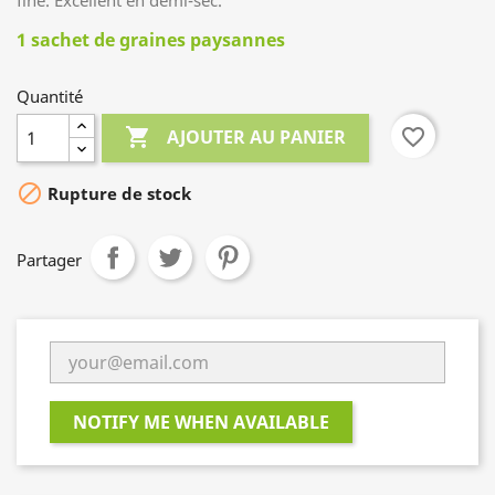
fine. Excellent en demi-sec.
1 sachet de graines paysannes
Quantité

favorite_border
AJOUTER AU PANIER

Rupture de stock
Partager
NOTIFY ME WHEN AVAILABLE