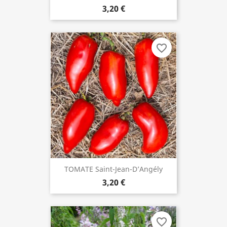
3,20 €
favorite_border
TOMATE Saint-Jean-D’Angély
3,20 €
favorite_border