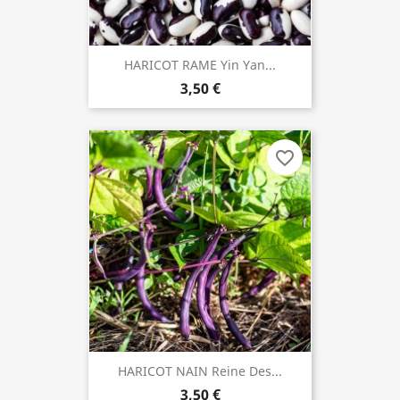
HARICOT RAME Yin Yan...
3,50 €
favorite_border
HARICOT NAIN Reine Des...
3,50 €