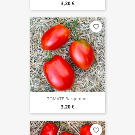
3,20 €
favorite_border
TOMATE Bargemont
3,20 €
favorite_border