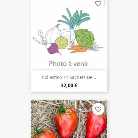
favorite_border
Collection 11 Sachets De...
32,00 €
favorite_border