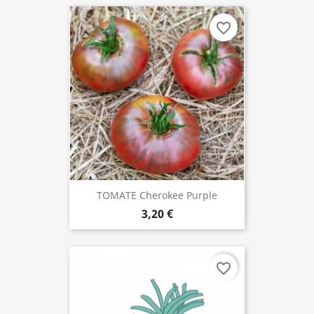
favorite_border
TOMATE Cherokee Purple
3,20 €
favorite_border