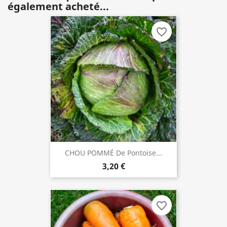
également acheté...
favorite_border
CHOU POMMÉ De Pontoise...
3,20 €
favorite_border