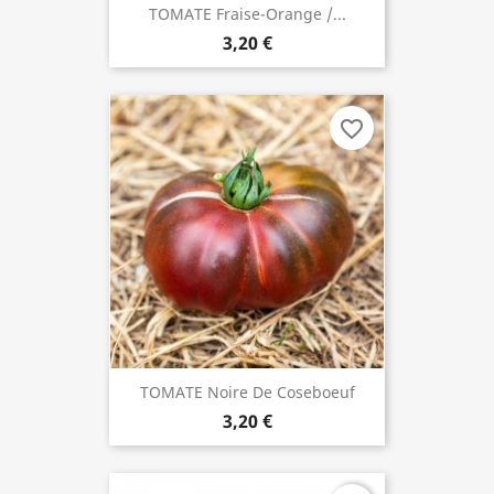
TOMATE Fraise-Orange /...
3,20 €
favorite_border
TOMATE Noire De Coseboeuf
3,20 €