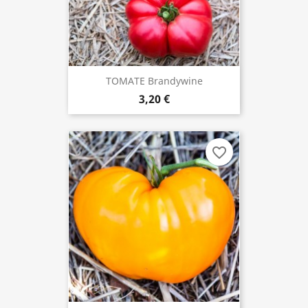
TOMATE Brandywine
3,20 €
favorite_border