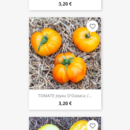
3,20 €
favorite_border
TOMATE Joyau D’Oaxaca /...
3,20 €
favorite_border