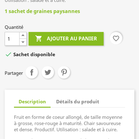
Utilisation : salade et à cuire.
1 sachet de graines paysannes
Quantité

favorite_border
AJOUTER AU PANIER

Sachet disponible
Partager
Description
Détails du produit
Fruit en forme de coeur allongé, de taille moyenne
à grosse, rose-rouge à maturité. Chair savoureuse
et dense. Productif. Utilisation : salade et à cuire.