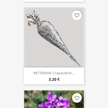
favorite_border
BETTERAVE Crapaudine...
3,20 €
favorite_border