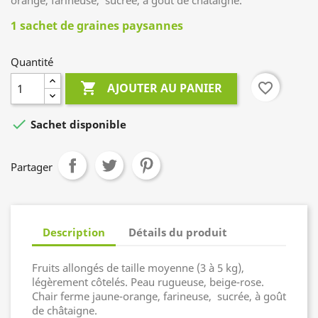
orange, farineuse, sucrée, à goût de châtaigne.
1 sachet de graines paysannes
Quantité

favorite_border
AJOUTER AU PANIER

Sachet disponible
Partager
Description
Détails du produit
Fruits allongés de taille moyenne (3 à 5 kg),
légèrement côtelés. Peau rugueuse, beige-rose.
Chair ferme jaune-orange, farineuse, sucrée, à goût
de châtaigne.