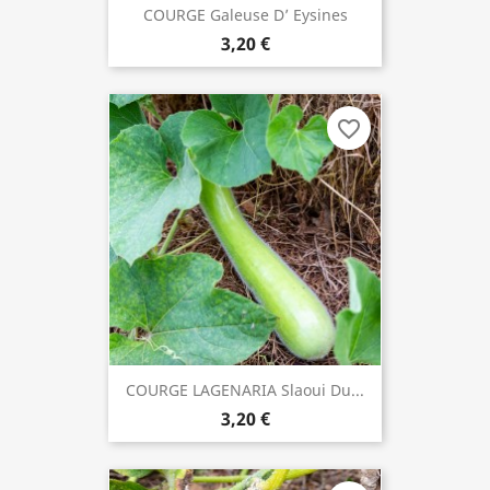
COURGE Galeuse D’ Eysines
3,20 €
favorite_border
COURGE LAGENARIA Slaoui Du...
3,20 €