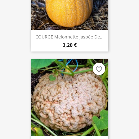
COURGE Melonnette Jaspée De...
3,20 €
favorite_border