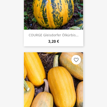
COURGE Gleisdorfer Ölkürbis...
3,20 €
favorite_border