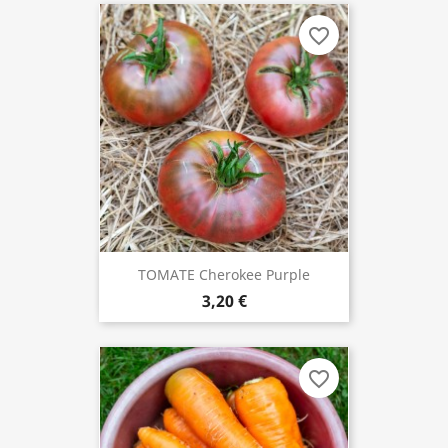
favorite_border
TOMATE Cherokee Purple
3,20 €
favorite_border