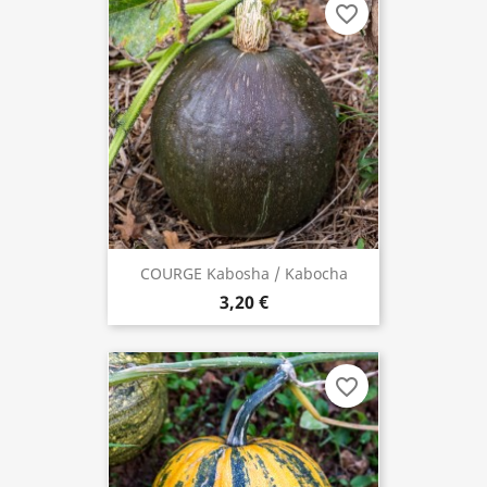
favorite_border
COURGE Kabosha / Kabocha
3,20 €
favorite_border