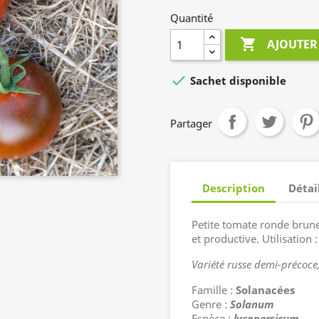
Quantité

AJOUTER

Sachet disponible
Partager
Description
Détai
Petite tomate ronde brune
et productive. Utilisation :
Variété russe demi-précoce,
Famille :
Solanacées
Genre :
Solanum
Espèce :
lycopersicum