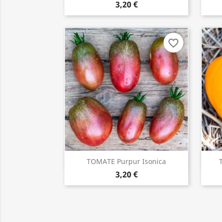
3,20 €
favorite_border
TOMATE Purpur Isonica
ACHETER

3,20 €