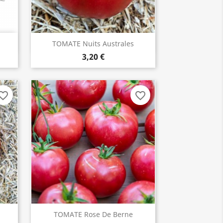
TOMATE Nuits Australes
INDISPONIBLE
3,20 €
orite_border
favorite_border
TOMATE Rose De Berne
ACHETER
