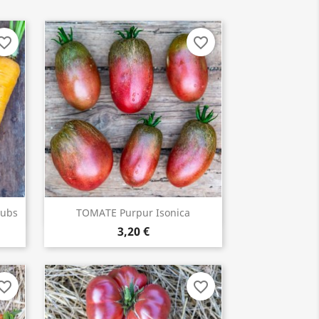
orite_border
favorite_border
oubs
TOMATE Purpur Isonica
ACHETER

3,20 €
orite_border
favorite_border