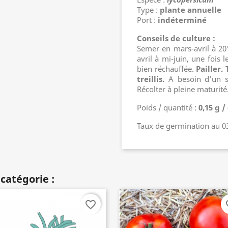
Type :
plante annuelle
Port :
indéterminé
Conseils de culture :
Semer en mars-avril à 20
avril à mi-juin, une fois 
bien réchauffée.
Pailler.
treillis.
A besoin d’un so
Récolter à pleine maturité
Poids / quantité :
0,15 g 
Taux de germination au 0
catégorie :
favorite_border
fav