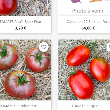
TOMATE Rita’s Black Pear
Collection 22 Sachets De...
ACHETER
ACHETER


3,20 €
64,00 €
favorite_border
fav
TOMATE Cherokee Purple
TOMATE Bargemont
ACHETER
ACHETER

