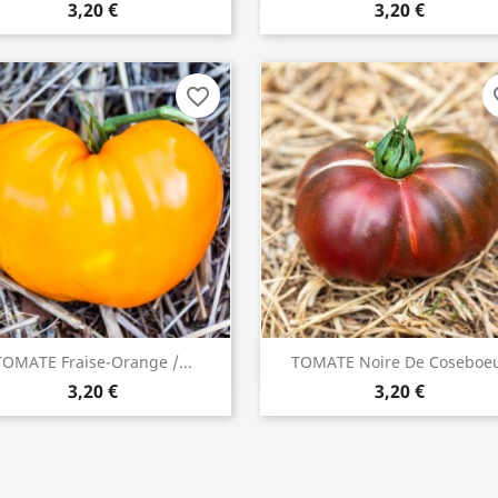
3,20 €
3,20 €
favorite_border
fav
TOMATE Fraise-Orange /...
TOMATE Noire De Coseboe
INDISPONIBLE
ACHETER

3,20 €
3,20 €