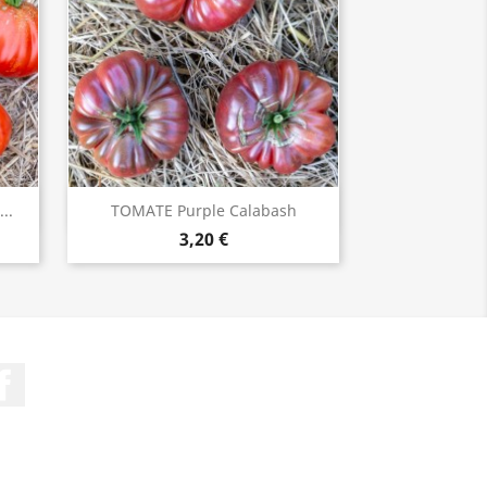
..
TOMATE Purple Calabash
ACHETER

3,20 €
Facebook