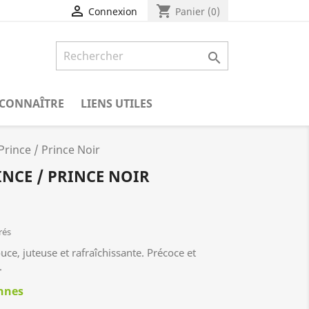
shopping_cart

Panier
(0)
Connexion

CONNAÎTRE
LIENS UTILES
rince / Prince Noir
NCE / PRINCE NOIR
rés
ce, juteuse et rafraîchissante. Précoce et
.
annes