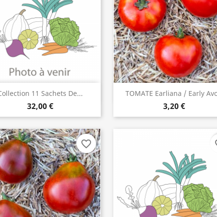
Collection 11 Sachets De...
TOMATE Earliana / Early Av
ACHETER
ACHETER


32,00 €
3,20 €
favorite_border
fav