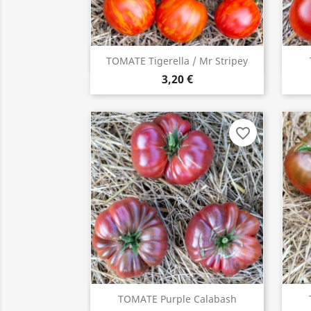
TOMATE Tigerella / Mr Stripey
ACHETER

3,20 €
favorite_border
TOMATE Purple Calabash
ACHETER
