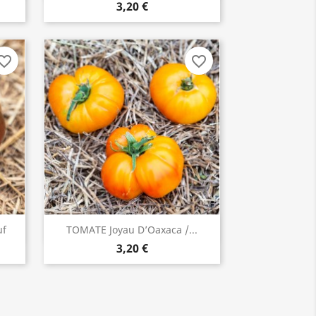
3,20 €
orite_border
favorite_border
uf
TOMATE Joyau D’Oaxaca /...
ACHETER

3,20 €