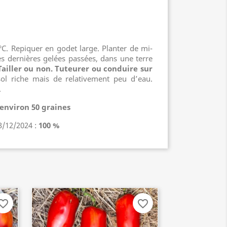
°C. Repiquer en godet large. Planter de mi-
les dernières gelées passées, dans une terre
 Tailler ou non. Tuteurer ou conduire sur
l riche mais de relativement peu d’eau.
.
/ environ 50 graines
3/12/2024 :
100 %
orite_border
favorite_border