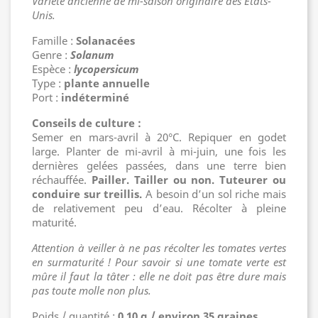
Variété ancienne de mi-saison originaire des États-
Unis.
Famille :
Solanacées
Genre :
Solanum
Espèce :
lycopersicum
Type :
plante annuelle
Port :
indéterminé
Conseils de culture :
Semer en mars-avril à 20°C. Repiquer en godet
large. Planter de mi-avril à mi-juin, une fois les
dernières gelées passées, dans une terre bien
réchauffée.
Pailler. Tailler ou non. Tuteurer ou
conduire sur treillis.
A besoin d’un sol riche mais
de relativement peu d’eau. Récolter à pleine
maturité.
Attention à veiller à ne pas récolter les tomates vertes
en surmaturité ! Pour savoir si une tomate verte est
mûre il faut la tâter : elle ne doit pas être dure mais
pas toute molle non plus.
Poids / quantité :
0,10 g / environ 35 graines