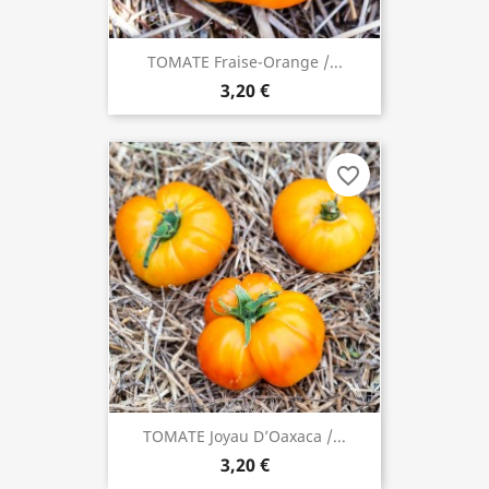
TOMATE Fraise-Orange /...
3,20 €
favorite_border
TOMATE Joyau D’Oaxaca /...
3,20 €