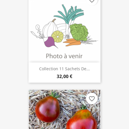
favorite_border
Collection 11 Sachets De...
32,00 €
favorite_border