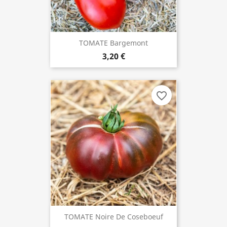
TOMATE Bargemont
3,20 €
favorite_border
TOMATE Noire De Coseboeuf