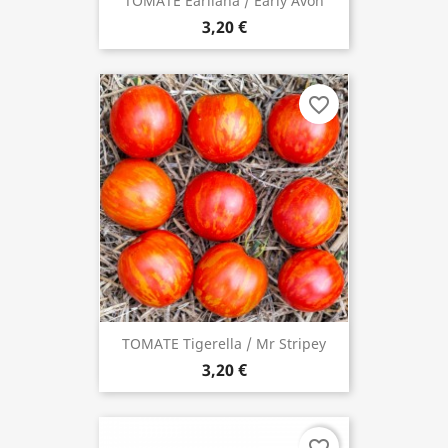
TOMATE Earliana / Early Avon
3,20 €
favorite_border
TOMATE Tigerella / Mr Stripey
3,20 €