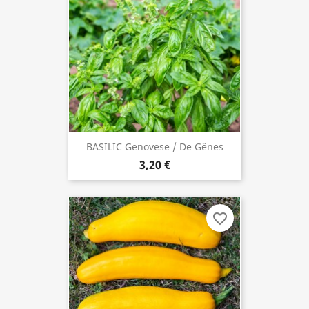
BASILIC Genovese / De Gênes
3,20 €
favorite_border