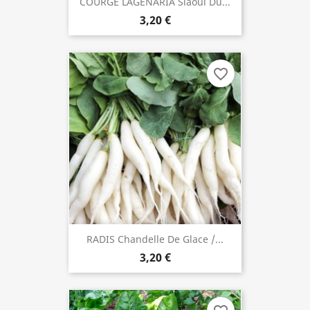
COURGE LAGENARIA Slaoui Du...
3,20 €
favorite_border
RADIS Chandelle De Glace /...
3,20 €