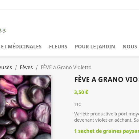
ET MÉDICINALES
FLEURS
POUR LE JARDIN
NOUS 
euses
Fèves
FÈVE a Grano Violetto
FÈVE A GRANO VIO
3,50 €
TTC
Variété productive à port moy
devenant violet en séchant. S
1 sachet de graines pays