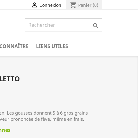
shopping_cart

Panier
(0)
Connexion

CONNAÎTRE
LIENS UTILES
LETTO
en. Les gousses donnent 5 à 6 gros grains
aveur prononcée de fève, même en frais.
annes