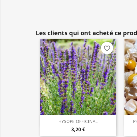
Les clients qui ont acheté ce pro
favorite_border
HYSOPE OFFICINAL
PH
ACHETER

3,20 €