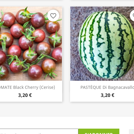
favorite_border
fav
MATE Black Cherry (cerise)
PASTÈQUE Di Bagnacavall
INDISPONIBLE
ACHETER

3,20 €
3,20 €