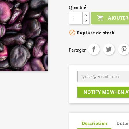
Quantité

AJOUTER

Rupture de stock
Partager
NOTIFY ME WHEN A
Description
Détai