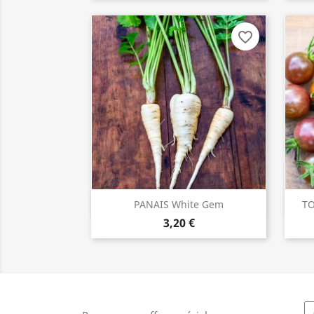
favorite_border
PANAIS White Gem
TO
ACHETER

3,20 €