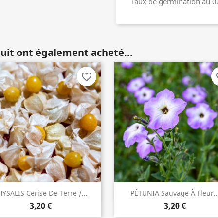
Taux de germination au 0
duit ont également acheté...
favorite_border
fav
YSALIS Cerise De Terre /...
PÉTUNIA Sauvage À Fleur..
INDISPONIBLE
ACHETER

3,20 €
3,20 €