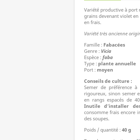
Variété productive à port
grains devenant violet e
en frais.
Variété très ancienne origin
Famille :
Fabacées
Genre :
Vicia
Espèce :
faba
Type :
plante annuelle
Port :
moyen
Conseils de culture :
Semer de préférence à l
rigoureux, sinon semer e
en rangs espacés de 40 
Inutile d’installer d
consomme frais encore i
des soupes.
Poids / quantité :
40 g