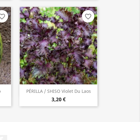
orite_border
favorite_border
o
PÉRILLA / SHISO Violet Du Laos
INDISPONIBLE
3,20 €
Facebook