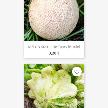
MELON Sucrin De Tours (brodé)
3,20 €
favorite_border