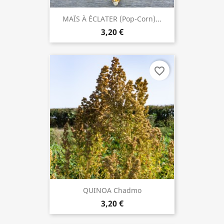
MAÏS À ÉCLATER (Pop-Corn)...
3,20 €
favorite_border
QUINOA Chadmo
3,20 €