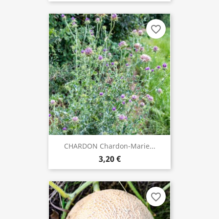
favorite_border
CHARDON Chardon-Marie...
3,20 €
favorite_border