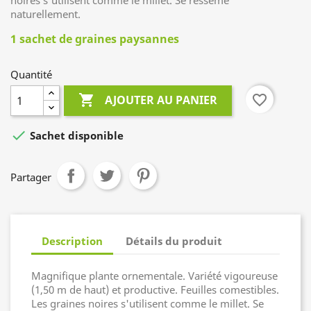
noires s'utilisent comme le millet. Se ressème
naturellement.
1 sachet de graines paysannes
Quantité

favorite_border
AJOUTER AU PANIER

Sachet disponible
Partager
Description
Détails du produit
Magnifique plante ornementale. Variété vigoureuse
(1,50 m de haut) et productive. Feuilles comestibles.
Les graines noires s'utilisent comme le millet. Se