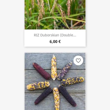
RIZ Duborskian (double...
6,00 €
favorite_border