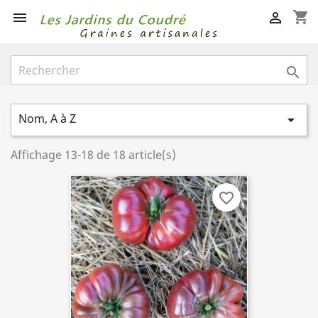
shopping_cart



Nom, A à Z

Affichage 13-18 de 18 article(s)
favorite_border